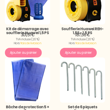
Kit de démarrage avec
Soufflerie Huawei REH-
soufflerie Huawei 1,5 PS
1,5E – 1,5 PS
301,51 €
187,56 €
TVA incluse (20 %)
TVA incluse (20 %)
Hors
frais de livraison
Hors
frais de livraison
Ajouter au panier
Ajouter au panier
Bâche de protection 5 ×
Set de 6 piquets