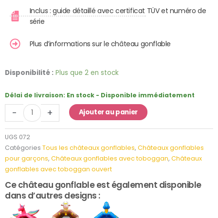
Inclus : guide détaillé avec certificat TÜV et numéro de
série
Plus d’informations sur le château gonflable
quantité
Disponibilité :
Plus que 2 en stock
de
Château
Délai de livraison:
En stock - Disponible immédiatement
Gonflable
-
+
Ajouter au panier
Dinosaure
avec
Toboggan
UGS
072
Catégories
Tous les châteaux gonflables
,
Châteaux gonflables
pour garçons
,
Châteaux gonflables avec toboggan
,
Châteaux
gonflables avec toboggan ouvert
Ce château gonflable est également disponible
dans d’autres designs :