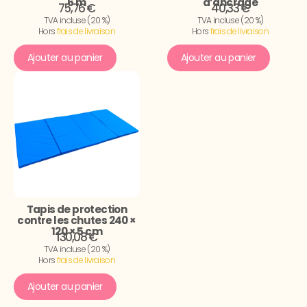
6 m
d’ancrage
75,76 €
40,33 €
TVA incluse (20 %)
TVA incluse (20 %)
Hors
frais de livraison
Hors
frais de livraison
Ajouter au panier
Ajouter au panier
Tapis de protection
contre les chutes 240 ×
120 × 5 cm
130,08 €
TVA incluse (20 %)
Hors
frais de livraison
Ajouter au panier