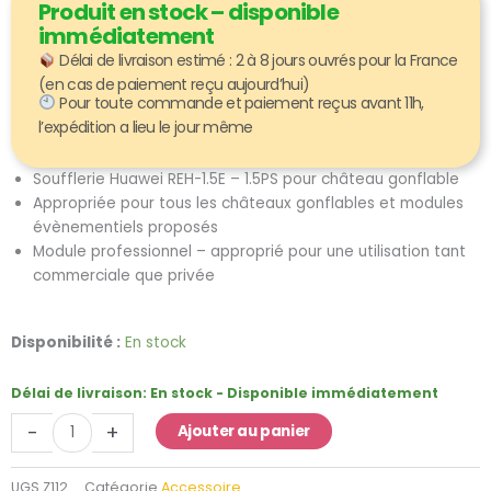
Produit en stock – disponible
immédiatement
Délai de livraison estimé : 2 à 8 jours ouvrés pour la France
(en cas de paiement reçu aujourd’hui)
Pour toute commande et paiement reçus avant 11h,
l’expédition a lieu le jour même
Soufflerie Huawei REH-1.5E – 1.5PS pour château gonflable
Appropriée pour tous les châteaux gonflables et modules
évènementiels proposés
Module professionnel – approprié pour une utilisation tant
commerciale que privée
quantité
Disponibilité :
En stock
de
Soufflerie
Délai de livraison:
En stock - Disponible immédiatement
Huawei
-
+
Ajouter au panier
REH-
1.5E
–
UGS
Z112
Catégorie
Accessoire