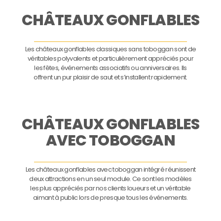
CHÂTEAUX GONFLABLES
Les châteaux gonflables classiques sans toboggan sont de
véritables polyvalents et particulièrement appréciés pour
les fêtes, événements associatifs ou anniversaires. Ils
offrent un pur plaisir de saut et s’installent rapidement.
CHÂTEAUX GONFLABLES
AVEC TOBOGGAN
Les châteaux gonflables avec toboggan intégré réunissent
deux attractions en un seul module. Ce sont les modèles
les plus appréciés par nos clients loueurs et un véritable
aimant à public lors de presque tous les événements.