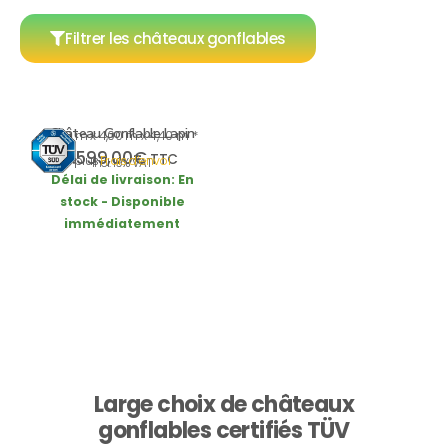
Filtrer les châteaux gonflables
Château Gonflable Lapin
4,60 m x 4,00 m x 4,40 m *
1.599,00
€
TTC
plus
Frais d’envoi
incl. 19% VAT
Délai de livraison:
En
stock - Disponible
immédiatement
Large choix de châteaux
gonflables certifiés TÜV