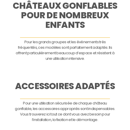
CHÂTEAUX GONFLABLES
POUR DE NOMBREUX
ENFANTS
Pour les grands groupes et les événements très
fréquentés, ces modèles sont parfaitement adaptés. Ils
offrent particulièrement beaucoup d’espace et résistent à
une utilisation intensive.
ACCESSOIRES ADAPTÉS
Pour une utilisation sécurisée de chaque château
gonflable, les accessoires appropriés sont indispensables.
Vous trouverez ici tout ce dont vous avez besoin pour
l’installation, la fixation et le démontage.