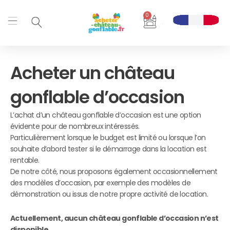
Aller
0
au
Panier
contenu
Acheter un château
gonflable d’occasion
L’achat d’un château gonflable d’occasion est une option
évidente pour de nombreux intéressés.
Particulièrement lorsque le budget est limité ou lorsque l’on
souhaite d’abord tester si le démarrage dans la location est
rentable.
De notre côté, nous proposons également occasionnellement
des modèles d’occasion, par exemple des modèles de
démonstration ou issus de notre propre activité de location.
Actuellement, aucun château gonflable d’occasion n’est
disponible.