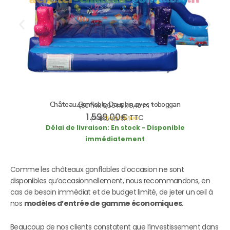
Château Gonflable Dauphin avec toboggan
4,50 m x 5,60 m x 3,40 m *
1.599,00
€
TTC
plus
Frais d’envoi
incl. 19% VAT
Délai de livraison:
En stock - Disponible
immédiatement
Comme les châteaux gonflables d’occasion ne sont
disponibles qu’occasionnellement, nous recommandons, en
cas de besoin immédiat et de budget limité, de jeter un œil à
nos
modèles d’entrée de gamme économiques
.
Beaucoup de nos clients constatent que l’investissement dans