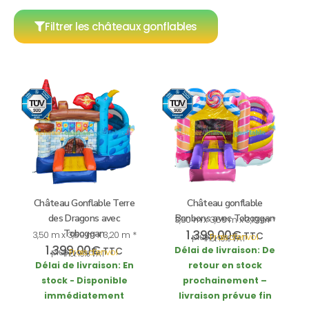
Filtrer les châteaux gonflables
Château Gonflable Terre
Château gonflable
des Dragons avec
Bonbons avec Toboggan
3,50 m x 3,60 m x 3,10 m *
Toboggan
1.399,00
€
3,50 m x 3,60 m x 3,20 m *
TTC
plus
Frais d’envoi
incl. 19% VAT
1.399,00
€
Délai de livraison:
De
TTC
plus
Frais d’envoi
incl. 19% VAT
Délai de livraison:
En
retour en stock
stock - Disponible
prochainement –
immédiatement
livraison prévue fin