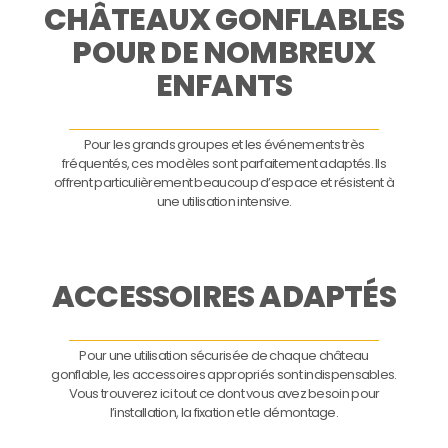
CHÂTEAUX GONFLABLES
POUR DE NOMBREUX
ENFANTS
Pour les grands groupes et les événements très
fréquentés, ces modèles sont parfaitement adaptés. Ils
offrent particulièrement beaucoup d’espace et résistent à
une utilisation intensive.
ACCESSOIRES ADAPTÉS
Pour une utilisation sécurisée de chaque château
gonflable, les accessoires appropriés sont indispensables.
Vous trouverez ici tout ce dont vous avez besoin pour
l’installation, la fixation et le démontage.