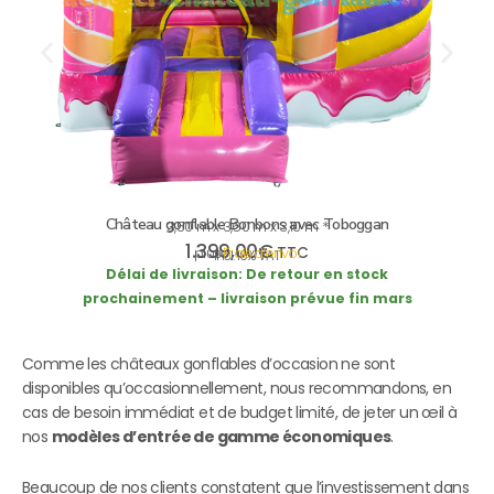
Château gonflable Bonbons avec Toboggan
3,50 m x 3,60 m x 3,10 m *
1.399,00
€
TTC
plus
Frais d’envoi
incl. 19% VAT
Délai de livraison:
De retour en stock
prochainement – livraison prévue fin mars
Comme les châteaux gonflables d’occasion ne sont
disponibles qu’occasionnellement, nous recommandons, en
cas de besoin immédiat et de budget limité, de jeter un œil à
nos
modèles d’entrée de gamme économiques
.
Beaucoup de nos clients constatent que l’investissement dans