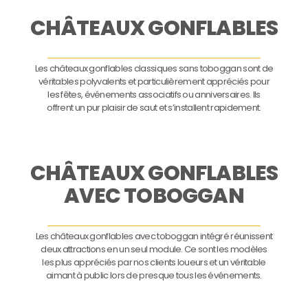
CHÂTEAUX GONFLABLES
Les châteaux gonflables classiques sans toboggan sont de
véritables polyvalents et particulièrement appréciés pour
les fêtes, événements associatifs ou anniversaires. Ils
offrent un pur plaisir de saut et s’installent rapidement.
CHÂTEAUX GONFLABLES
AVEC TOBOGGAN
Les châteaux gonflables avec toboggan intégré réunissent
deux attractions en un seul module. Ce sont les modèles
les plus appréciés par nos clients loueurs et un véritable
aimant à public lors de presque tous les événements.