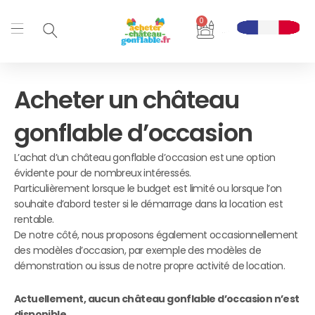
Aller
0
au
Panier
contenu
Acheter un château
gonflable d’occasion
L’achat d’un château gonflable d’occasion est une option
évidente pour de nombreux intéressés.
Particulièrement lorsque le budget est limité ou lorsque l’on
souhaite d’abord tester si le démarrage dans la location est
rentable.
De notre côté, nous proposons également occasionnellement
des modèles d’occasion, par exemple des modèles de
démonstration ou issus de notre propre activité de location.
Actuellement, aucun château gonflable d’occasion n’est
disponible.