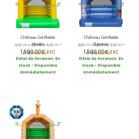
Château Gonflable
Château Gonflable
Abeille
Bavarois
4,60 m x 4,00 m x 4,00 m *
4,60 m x 4,00 m x 3,90 m *
1.599,00
€
1.599,00
€
TTC
TTC
plus
Frais d’envoi
plus
Frais d’envoi
incl. 19% VAT
incl. 19% VAT
Délai de livraison:
En
Délai de livraison:
En
stock - Disponible
stock - Disponible
immédiatement
immédiatement