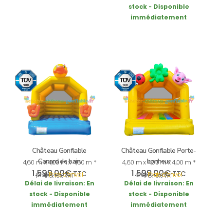
stock - Disponible
immédiatement
Château Gonflable
Château Gonflable Porte-
Canard de bain
bonheur
4,60 m x 4,00 m x 4,60 m *
4,60 m x 4,00 m x 4,00 m *
1.599,00
€
1.599,00
€
TTC
TTC
plus
Frais d’envoi
plus
Frais d’envoi
incl. 19% VAT
incl. 19% VAT
Délai de livraison:
En
Délai de livraison:
En
stock - Disponible
stock - Disponible
immédiatement
immédiatement