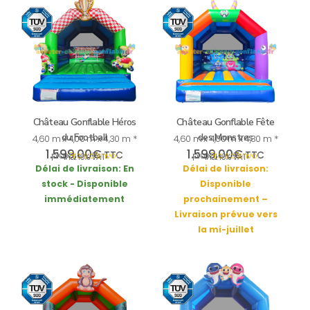
Château Gonflable Héros
Château Gonflable Fête
du Football
des Monstres
4,60 m x 4,00 m x 4,30 m *
4,60 m x 4,00 m x 4,30 m *
1.599,00
€
1.599,00
€
TTC
TTC
plus
Frais d’envoi
plus
Frais d’envoi
incl. 19% VAT
incl. 19% VAT
Délai de livraison:
En
Délai de livraison:
stock - Disponible
Disponible
immédiatement
prochainement –
Livraison prévue vers
la mi-juillet