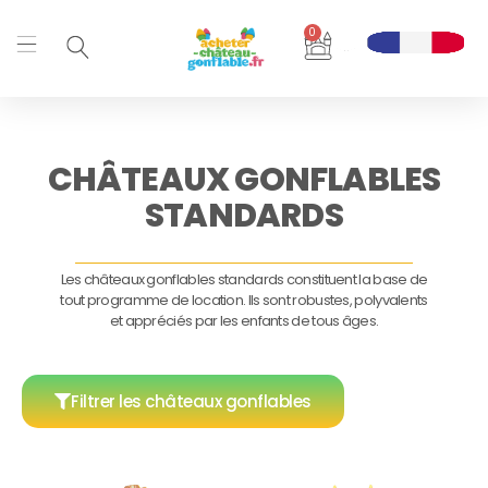
Aller
0
au
Panier
contenu
CHÂTEAUX GONFLABLES
STANDARDS
Les châteaux gonflables standards constituent la base de
tout programme de location. Ils sont robustes, polyvalents
et appréciés par les enfants de tous âges.
Filtrer les châteaux gonflables