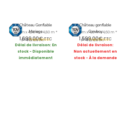
Château Gonflable
Château gonflable
Mariage
Cowboy
5,10 m x 4,00 m x 4,80 m *
4,60 m x 4,10 m x 4,60 m *
1.699,00
€
1.599,00
€
TTC
TTC
plus
Frais d’envoi
plus
Frais d’envoi
incl. 19% VAT
incl. 19% VAT
Délai de livraison:
En
Délai de livraison:
stock - Disponible
Non actuellement en
immédiatement
stock - À la demande