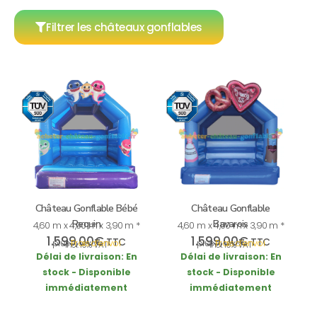
Filtrer les châteaux gonflables
Château Gonflable Bébé
Château Gonflable
Requin
Bavarois
4,60 m x 4,00 m x 3,90 m *
4,60 m x 4,00 m x 3,90 m *
1.599,00
€
1.599,00
€
TTC
TTC
plus
Frais d’envoi
plus
Frais d’envoi
incl. 19% VAT
incl. 19% VAT
Délai de livraison:
En
Délai de livraison:
En
stock - Disponible
stock - Disponible
immédiatement
immédiatement