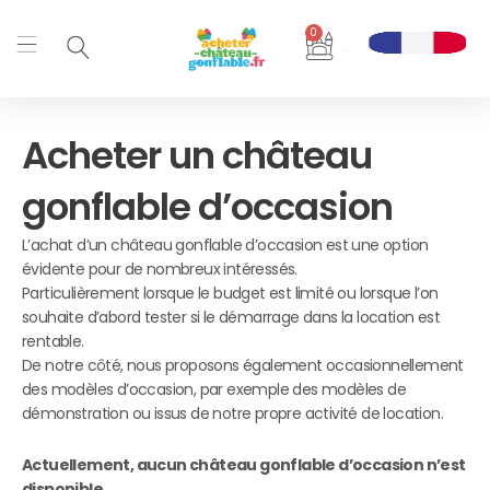
Aller
0
au
Panier
contenu
Acheter un château
gonflable d’occasion
L’achat d’un château gonflable d’occasion est une option
évidente pour de nombreux intéressés.
Particulièrement lorsque le budget est limité ou lorsque l’on
souhaite d’abord tester si le démarrage dans la location est
rentable.
De notre côté, nous proposons également occasionnellement
des modèles d’occasion, par exemple des modèles de
démonstration ou issus de notre propre activité de location.
Actuellement, aucun château gonflable d’occasion n’est
disponible.