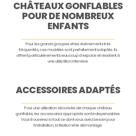
CHÂTEAUX GONFLABLES
POUR DE NOMBREUX
ENFANTS
Pour les grands groupes et les événements très
fréquentés, ces modèles sont parfaitement adaptés. Ils
offrent particulièrement beaucoup d’espace et résistent à
une utilisation intensive.
ACCESSOIRES ADAPTÉS
Pour une utilisation sécurisée de chaque château
gonflable, les accessoires appropriés sont indispensables.
Vous trouverez ici tout ce dont vous avez besoin pour
l’installation, la fixation et le démontage.