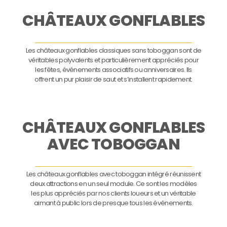
CHÂTEAUX GONFLABLES
Les châteaux gonflables classiques sans toboggan sont de
véritables polyvalents et particulièrement appréciés pour
les fêtes, événements associatifs ou anniversaires. Ils
offrent un pur plaisir de saut et s’installent rapidement.
CHÂTEAUX GONFLABLES
AVEC TOBOGGAN
Les châteaux gonflables avec toboggan intégré réunissent
deux attractions en un seul module. Ce sont les modèles
les plus appréciés par nos clients loueurs et un véritable
aimant à public lors de presque tous les événements.