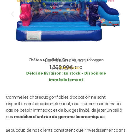
Château Gonflable Dauphin avec toboggan
4,50 m x 5,60 m x 3,40 m *
1.599,00
€
TTC
plus
Frais d’envoi
incl. 19% VAT
Délai de livraison:
En stock - Disponible
immédiatement
Comme les châteaux gonflables d’occasion ne sont
disponibles qu’occasionnellement, nous recommandons, en
cas de besoin immédiat et de budget limité, de jeter un œil à
nos
modèles d’entrée de gamme économiques
.
Beaucoup de nos clients constatent que l’investissement dans