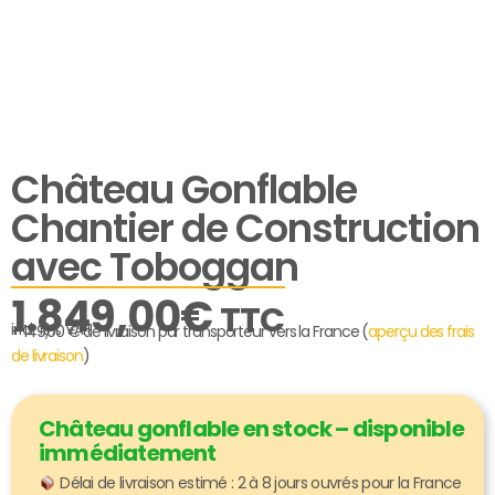
Château Gonflable
Chantier de Construction
avec Toboggan
1.849,00
€
TTC
incl. 19% VAT
+ 149,00 € de livraison par transporteur vers la France (
aperçu des frais
de livraison
)
Château gonflable en stock – disponible
immédiatement
Délai de livraison estimé : 2 à 8 jours ouvrés pour la France