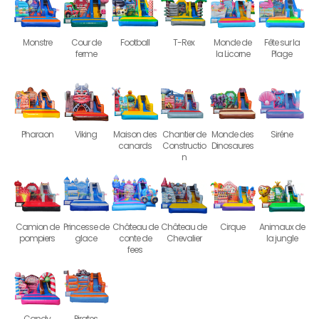
Monstre
Cour de
Football
T-Rex
Monde de
Fête sur la
ferme
la Licorne
Plage
Pharaon
Viking
Maison des
Chantier de
Monde des
Siréne
canards
Constructio
Dinosaures
n
Camion de
Princesse de
Château de
Château de
Cirque
Animaux de
pompiers
glace
conte de
Chevalier
la jungle
fees
Candy
Pirates