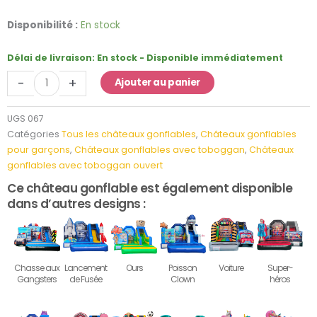
quantité
Disponibilité :
En stock
de
Château
Délai de livraison:
En stock - Disponible immédiatement
Gonflable
-
+
Ajouter au panier
Chantier
de
Construction
UGS
067
avec
Catégories
Tous les châteaux gonflables
,
Châteaux gonflables
Toboggan
pour garçons
,
Châteaux gonflables avec toboggan
,
Châteaux
gonflables avec toboggan ouvert
Ce château gonflable est également disponible
dans d’autres designs :
Chasse aux
Lancement
Ours
Poisson
Voiture
Super-
Gangsters
de Fusée
Clown
héros