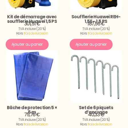
Kit de démarrage avec
Soufflerie Huawei REH-
soufflerie Huawei 1,5 PS
1,5E – 1,5 PS
301,51 €
187,56 €
TVA incluse (20 %)
TVA incluse (20 %)
Hors
frais de livraison
Hors
frais de livraison
Ajouter au panier
Ajouter au panier
Bâche de protection 5 ×
Set de 6 piquets
6 m
d’ancrage
75,76 €
40,33 €
TVA incluse (20 %)
TVA incluse (20 %)
Hors
frais de livraison
Hors
frais de livraison