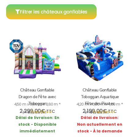
Filtrer les châteaux gonflables
Château Gonflable
Château Gonflable
Dragon de Fête avec
Toboggan Aquatique
Toboggan
Fête des Pirates
4,50 m x 6,00 m x 3,80 m *
4,20 m x 6,00 m x 4,60 m *
2.299,00
€
2.199,00
€
TTC
TTC
plus
Frais d’envoi
plus
Frais d’envoi
incl. 19% VAT
incl. 19% VAT
Délai de livraison:
En
Délai de livraison:
stock - Disponible
Non actuellement en
immédiatement
stock - À la demande