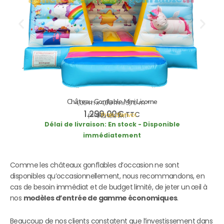
Château Gonflable Mini Licorne
4,00 m x 4,00 m x 3,70 m *
1.299,00
€
TTC
plus
Frais d’envoi
incl. 19% VAT
Délai de livraison:
En stock - Disponible
immédiatement
Comme les châteaux gonflables d’occasion ne sont
disponibles qu’occasionnellement, nous recommandons, en
cas de besoin immédiat et de budget limité, de jeter un œil à
nos
modèles d’entrée de gamme économiques
.
Beaucoup de nos clients constatent que l’investissement dans