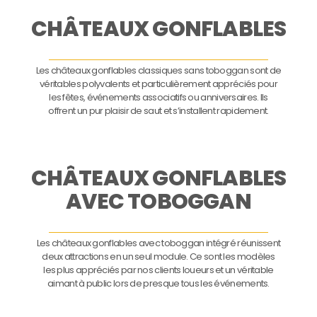
CHÂTEAUX GONFLABLES
Les châteaux gonflables classiques sans toboggan sont de
véritables polyvalents et particulièrement appréciés pour
les fêtes, événements associatifs ou anniversaires. Ils
offrent un pur plaisir de saut et s’installent rapidement.
CHÂTEAUX GONFLABLES
AVEC TOBOGGAN
Les châteaux gonflables avec toboggan intégré réunissent
deux attractions en un seul module. Ce sont les modèles
les plus appréciés par nos clients loueurs et un véritable
aimant à public lors de presque tous les événements.