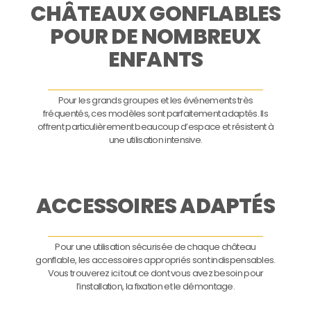
CHÂTEAUX GONFLABLES
POUR DE NOMBREUX
ENFANTS
Pour les grands groupes et les événements très
fréquentés, ces modèles sont parfaitement adaptés. Ils
offrent particulièrement beaucoup d’espace et résistent à
une utilisation intensive.
ACCESSOIRES ADAPTÉS
Pour une utilisation sécurisée de chaque château
gonflable, les accessoires appropriés sont indispensables.
Vous trouverez ici tout ce dont vous avez besoin pour
l’installation, la fixation et le démontage.