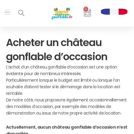
Aller
0
au
Panier
contenu
Acheter un château
gonflable d’occasion
L’achat d’un château gonflable d’occasion est une option
évidente pour de nombreux intéressés.
Particulièrement lorsque le budget est limité ou lorsque l’on
souhaite d’abord tester si le démarrage dans la location est
rentable.
De notre côté, nous proposons également occasionnellement
des modèles d’occasion, par exemple des modèles de
démonstration ou issus de notre propre activité de location.
Actuellement, aucun château gonflable d’occasion n’est
disponible.