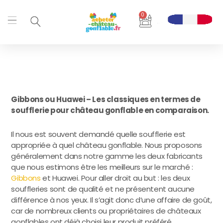
Aller
0
au
Panier
contenu
Gibbons ou Huawei – Les classiques en termes de
soufflerie pour château gonflable en comparaison.
Il nous est souvent demandé quelle soufflerie est
appropriée à quel château gonflable. Nous proposons
généralement dans notre gamme les deux fabricants
que nous estimons être les meilleurs sur le marché :
Gibbons
et Huawei. Pour aller droit au but : les deux
souffleries sont de qualité et ne présentent aucune
différence à nos yeux. Il s’agit donc d’une affaire de goût,
car de nombreux clients ou propriétaires de châteaux
gonflables ont déjà choisi leur produit préféré.