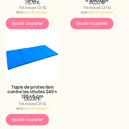
6 m
d’ancrage
75,76 €
40,33 €
TVA incluse (20 %)
TVA incluse (20 %)
Hors
frais de livraison
Hors
frais de livraison
Ajouter au panier
Ajouter au panier
Tapis de protection
contre les chutes 240 ×
120 × 5 cm
130,08 €
TVA incluse (20 %)
Hors
frais de livraison
Ajouter au panier