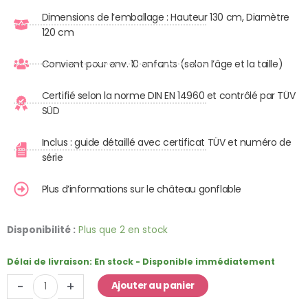
Dimensions de l’emballage : Hauteur 130 cm, Diamètre
120 cm
Convient pour env. 10 enfants (selon l’âge et la taille)
Certifié selon la norme DIN EN 14960 et contrôlé par TÜV
SÜD
Inclus : guide détaillé avec certificat TÜV et numéro de
série
Plus d’informations sur le château gonflable
quantité
Disponibilité :
Plus que 2 en stock
de
Toboggan
Délai de livraison:
En stock - Disponible immédiatement
Gonflable
-
+
Ajouter au panier
Danger