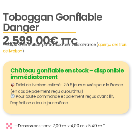
Toboggan Gonflable
Danger
2.599,00
€
TTC
incl. 19% VAT
+ 149,00 € de livraison par transporteur vers la France (
aperçu des frais
de livraison
)
Château gonflable en stock – disponible
immédiatement
Délai de livraison estimé : 2 à 8 jours ouvrés pour la France
(en cas de paiement reçu aujourd’hui)
Pour toute commande et paiement reçus avant 11h,
l’expédition a lieu le jour même
Dimensions : env. 7,00 m x 4,00 m x 5,40 m *