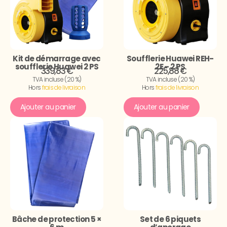
Kit de démarrage avec
Soufflerie Huawei REH-
soufflerie Huawei 2 PS
2E – 2 PS
339,83 €
225,88 €
TVA incluse (20 %)
TVA incluse (20 %)
Hors
frais de livraison
Hors
frais de livraison
Ajouter au panier
Ajouter au panier
Bâche de protection 5 ×
Set de 6 piquets