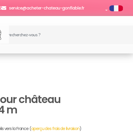
5
service@acheter-chateau-gonflable.fr
echercher
anier
pour château
 4 m
lis vers la France (
aperçu des frais de livraison
)