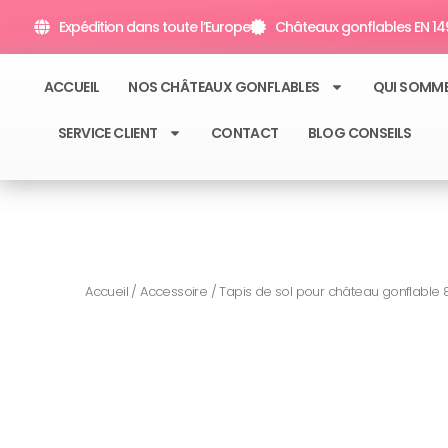
Aller
Expédition dans toute l’Europe
Châteaux gonflables EN 149
au
contenu
ACCUEIL
NOS CHÂTEAUX GONFLABLES
QUI SOMM
SERVICE CLIENT
CONTACT
BLOG CONSEILS
Accueil
/
Accessoire
/ Tapis de sol pour château gonflable 