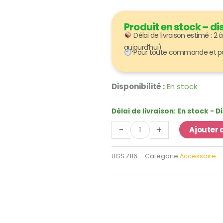
Produit en stock – 
Délai de livraison estimé : 2
aujourd’hui)
Pour toute commande et paie
quantité
Disponibilité :
En stock
de
Tapis
Délai de livraison:
En stock - 
de
-
+
Ajouter 
sol
pour
UGS
Z116
Catégorie
Accessoire
château
gonflable
8
x
4
m