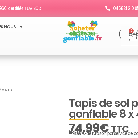
60, certifiés TÜV SÜD
045821 2 0 0
ES NOUS
R
P
0
8 x 4 m
Tapis de sol 
gonflable 8 x
74,99
€
TTC
incl. 19% VAT
+ 18,99 € de livraison par service de co