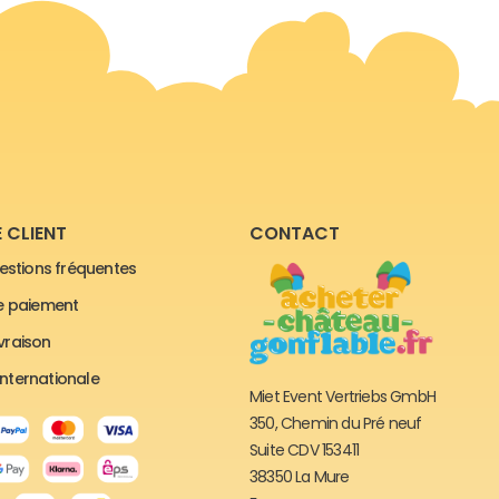
 CLIENT
CONTACT
estions fréquentes
e paiement
ivraison
 internationale
Miet Event Vertriebs GmbH
350, Chemin du Pré neuf
Suite CDV 153411
38350 La Mure