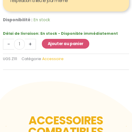
l’expédition a lieu le jour même
quantité
Disponibilité :
En stock
de
Tapis
Délai de livraison:
En stock - Disponible immédiatement
de
-
+
Ajouter au panier
sol
pour
château
UGS
Z111
Catégorie
Accessoire
gonflable
5
x
6m
-
blanc
ACCESSOIRES
COMPATIBLES