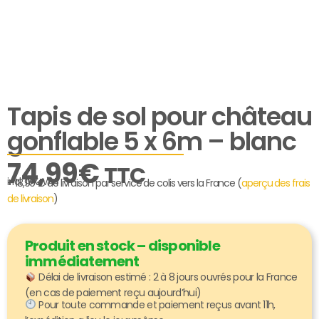
Tapis de sol pour château
gonflable 5 x 6m – blanc
74,99
€
TTC
incl. 19% VAT
+ 18,99 € de livraison par service de colis vers la France (
aperçu des frais
de livraison
)
Produit en stock – disponible
immédiatement
Délai de livraison estimé : 2 à 8 jours ouvrés pour la France
(en cas de paiement reçu aujourd’hui)
Pour toute commande et paiement reçus avant 11h,