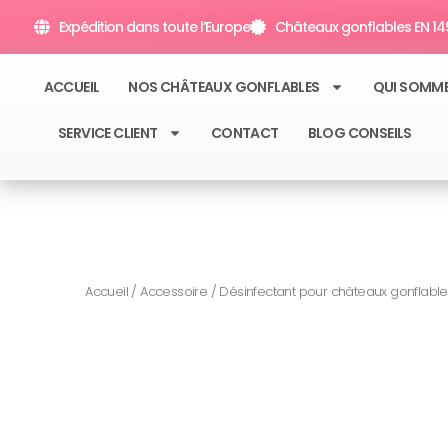
Aller
Expédition dans toute l’Europe
Châteaux gonflables EN 149
au
contenu
ACCUEIL
NOS CHÂTEAUX GONFLABLES
QUI SOMM
SERVICE CLIENT
CONTACT
BLOG CONSEILS
Accueil
/
Accessoire
/ Désinfectant pour châteaux gonflable