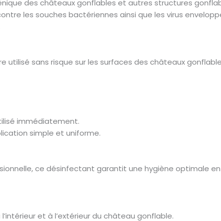
nique des châteaux gonflables et autres structures gonflab
 contre les souches bactériennes ainsi que les virus envelop
.
re utilisé sans risque sur les surfaces des châteaux gonfla
 utilisé immédiatement.
lication simple et uniforme.
sionnelle, ce désinfectant garantit une hygiène optimale ent
à l’intérieur et à l’extérieur du château gonflable.