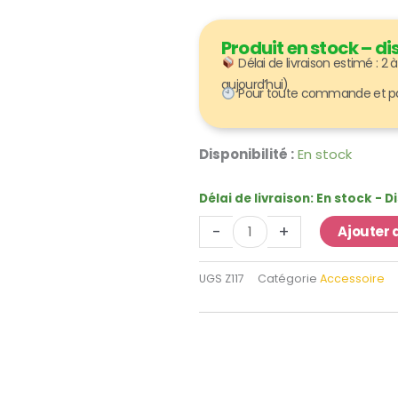
Produit en stock – 
Délai de livraison estimé : 2
aujourd’hui)
Pour toute commande et paie
quantité
Disponibilité :
En stock
de
Désinfectant
Délai de livraison:
En stock - 
pour
-
+
Ajouter 
châteaux
gonflables
UGS
Z117
Catégorie
Accessoire