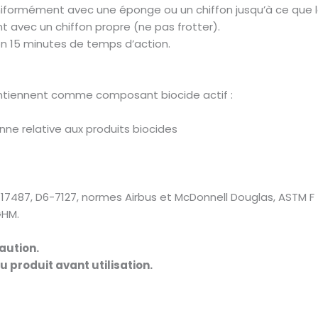
 uniformément avec une éponge ou un chiffon jusqu’à ce que l
t avec un chiffon propre (ne pas frotter).
on 15 minutes de temps d’action.
contiennent comme composant biocide actif :
ne relative aux produits biocides
487, D6-7127, normes Airbus et McDonnell Douglas, ASTM F 48
GHM.
aution.
du produit avant utilisation.