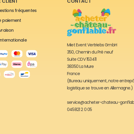
 CLIENT
CONTACT
estions fréquentes
e paiement
ivraison
 internationale
Miet Event Vertriebs GmbH
350, Chemin du Pré neuf
Suite CDV 153411
38350 La Mure
France
(Bureau uniquement, notre entrep
logistique se trouve en Allemagne.)
service@acheter-chateau-gonflabl
045821 2 0 05