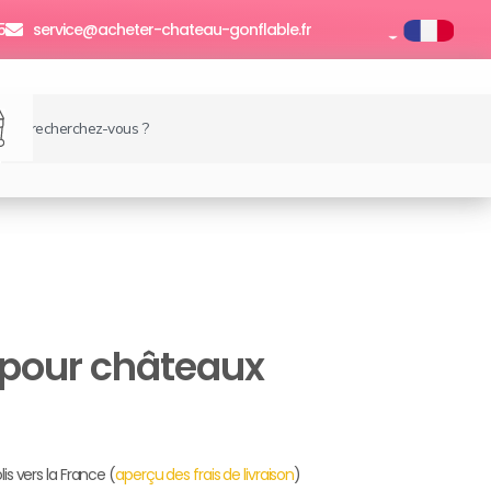
5
service@acheter-chateau-gonflable.fr
echercher
anier
 pour châteaux
lis vers la France (
aperçu des frais de livraison
)