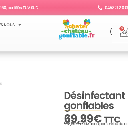
60, certifiés TÜV SÜD
045821 2 0 0
ES NOUS
R
P
0
s
Désinfectant
gonflables
69,99
€
TTC
incl. 19% VAT
+ 18,99 € de livraison par service de co