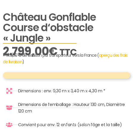
Château Gonflable
Course d‘obstacle
« Jungle »
2.799,00
€
TTC
incl. 19% VAT
+ 149,00 € de livraison par transporteur vers la France (
aperçu des frais
de livraison
)
Dimensions : env. 9,30 m x 3,40 m x 4,30 m *
Dimensions de l’emballage : Hauteur 130 cm, Diamètre
120 cm
Convient pour env. 12 enfants (selon l’âge et la taille)