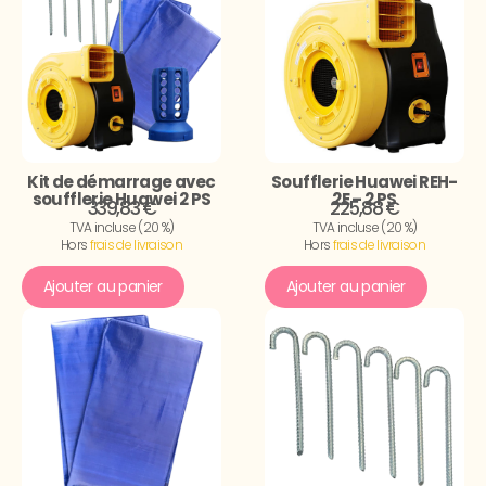
Kit de démarrage avec
Soufflerie Huawei REH-
soufflerie Huawei 2 PS
2E – 2 PS
339,83 €
225,88 €
TVA incluse (20 %)
TVA incluse (20 %)
Hors
frais de livraison
Hors
frais de livraison
Ajouter au panier
Ajouter au panier