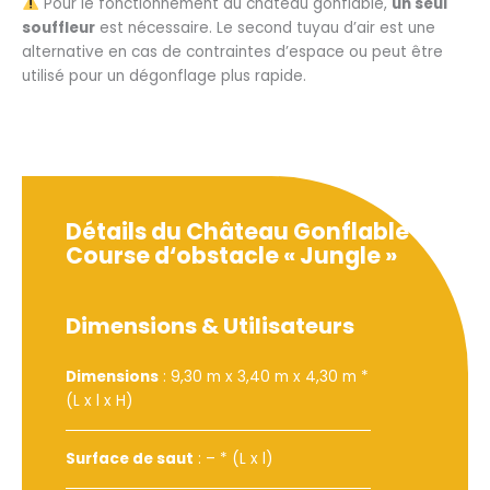
Pour le fonctionnement du château gonflable,
un seul
souffleur
est nécessaire. Le second tuyau d’air est une
alternative en cas de contraintes d’espace ou peut être
utilisé pour un dégonflage plus rapide.
Détails du Château Gonflable
Course d‘obstacle « Jungle »
Dimensions & Utilisateurs
Dimensions
: 9,30 m x 3,40 m x 4,30 m *
(L x l x H)
Surface de saut
: – * (L x l)