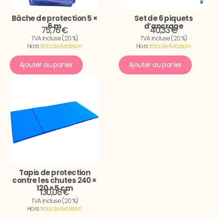
Bâche de protection 5 ×
Set de 6 piquets
6 m
d’ancrage
75,76 €
40,33 €
TVA incluse (20 %)
TVA incluse (20 %)
Hors
frais de livraison
Hors
frais de livraison
Ajouter au panier
Ajouter au panier
Tapis de protection
contre les chutes 240 ×
120 × 5 cm
130,08 €
TVA incluse (20 %)
Hors
frais de livraison