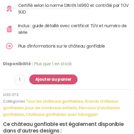
Certifié selon la norme DIN EN 14960 et contrôlé par TÜV
SÜD
Inclus : guide détaillé avec certificat TÜV et numéro de
série
Plus d’informations sur le château gonflable
quantité
Disponibilité :
Plus que 1 en stock
de
Château
Ajouter au panier
Gonflable
Course
UGS
073
d‘obstacle
Catégories
Tous les châteaux gonflables
,
Grands châteaux
"Jungle"
gonflables pour de nombreux enfants
,
Parcours d’obstacles
gonflables
,
Châteaux gonflables avec toboggan
Ce château gonflable est également disponible
dans d’autres designs :