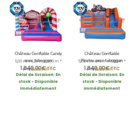
Château Gonflable Candy
Château Gonflable
avec toboggan
Pirates avec toboggan
5,00 m x 4,20 m x 3,50 m *
5,00 m x 4,40 m x 3,80 m *
1.849,00
€
1.849,00
€
TTC
TTC
plus
Frais d’envoi
plus
Frais d’envoi
incl. 19% VAT
incl. 19% VAT
Délai de livraison:
En
Délai de livraison:
En
stock - Disponible
stock - Disponible
immédiatement
immédiatement