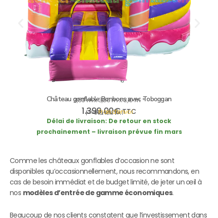
Château gonflable Bonbons avec Toboggan
3,50 m x 3,60 m x 3,10 m *
1.399,00
€
TTC
plus
Frais d’envoi
incl. 19% VAT
Délai de livraison:
De retour en stock
prochainement – livraison prévue fin mars
Comme les châteaux gonflables d’occasion ne sont
disponibles qu’occasionnellement, nous recommandons, en
cas de besoin immédiat et de budget limité, de jeter un œil à
nos
modèles d’entrée de gamme économiques
.
Beaucoup de nos clients constatent que l’investissement dans