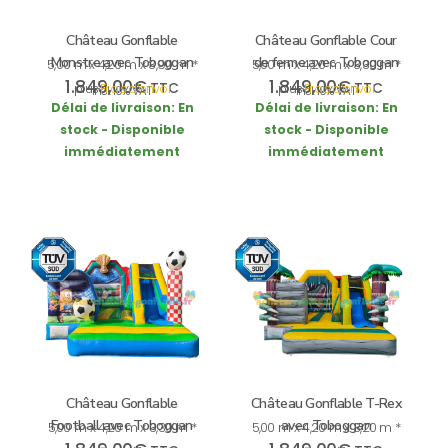
Château Gonflable
Château Gonflable Cour
Monstre avec Toboggan
de ferme avec Toboggan
5,00 m x 4,20 m x 3,90 m *
5,00 m x 4,20 m x 3,30 m *
1.849,00
€
1.849,00
€
TTC
TTC
plus
Frais d’envoi
plus
Frais d’envoi
incl. 19% VAT
incl. 19% VAT
Délai de livraison:
En
Délai de livraison:
En
stock - Disponible
stock - Disponible
immédiatement
immédiatement
Château Gonflable
Château Gonflable T-Rex
Football avec Toboggan
avec Toboggan
5,00 m x 4,20 m x 3,30 m *
5,00 m x 4,20 m x 3,20 m *