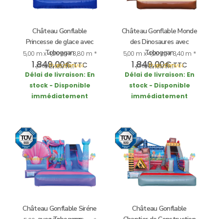
Château Gonflable
Château Gonflable Monde
Princesse de glace avec
des Dinosaures avec
Toboggan
Toboggan
5,00 m x 4,20 m x 3,80 m *
5,00 m x 4,20 m x 3,40 m *
1.849,00
€
1.849,00
€
TTC
TTC
plus
Frais d’envoi
plus
Frais d’envoi
incl. 19% VAT
incl. 19% VAT
Délai de livraison:
En
Délai de livraison:
En
stock - Disponible
stock - Disponible
immédiatement
immédiatement
Château Gonflable Siréne
Château Gonflable