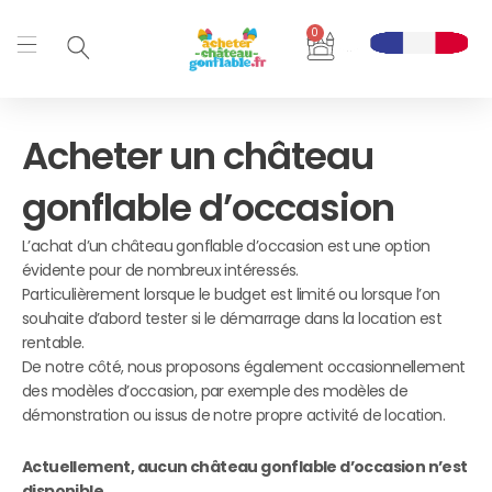
Aller
0
au
Panier
contenu
Acheter un château
gonflable d’occasion
L’achat d’un château gonflable d’occasion est une option
évidente pour de nombreux intéressés.
Particulièrement lorsque le budget est limité ou lorsque l’on
souhaite d’abord tester si le démarrage dans la location est
rentable.
De notre côté, nous proposons également occasionnellement
des modèles d’occasion, par exemple des modèles de
démonstration ou issus de notre propre activité de location.
Actuellement, aucun château gonflable d’occasion n’est
disponible.