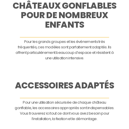
CHÂTEAUX GONFLABLES
POUR DE NOMBREUX
ENFANTS
Pour les grands groupes et les événements très
fréquentés, ces modèles sont parfaitement adaptés. Ils
offrent particulièrement beaucoup d’espace et résistent à
une utilisation intensive.
ACCESSOIRES ADAPTÉS
Pour une utilisation sécurisée de chaque château
gonflable, les accessoires appropriés sont indispensables.
Vous trouverez ici tout ce dont vous avez besoin pour
l’installation, la fixation et le démontage.