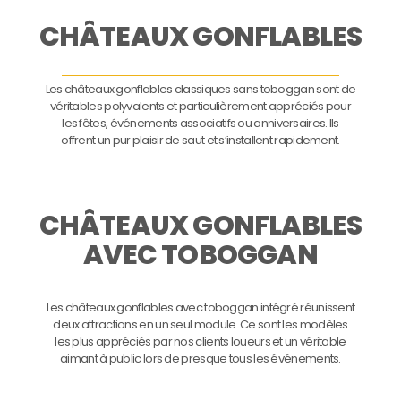
CHÂTEAUX GONFLABLES
Les châteaux gonflables classiques sans toboggan sont de
véritables polyvalents et particulièrement appréciés pour
les fêtes, événements associatifs ou anniversaires. Ils
offrent un pur plaisir de saut et s’installent rapidement.
CHÂTEAUX GONFLABLES
AVEC TOBOGGAN
Les châteaux gonflables avec toboggan intégré réunissent
deux attractions en un seul module. Ce sont les modèles
les plus appréciés par nos clients loueurs et un véritable
aimant à public lors de presque tous les événements.