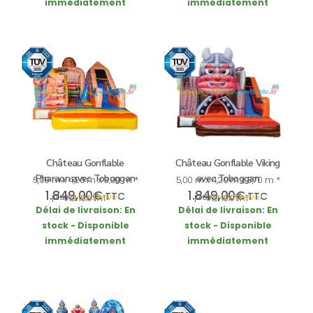
immédiatement
immédiatement
Château Gonflable
Château Gonflable Viking
Pharaon avec Toboggan
avec Toboggan
5,00 m x 4,20 m x 3,90 m *
5,00 m x 4,20 m x 3,70 m *
1.849,00
€
1.849,00
€
TTC
TTC
plus
Frais d’envoi
plus
Frais d’envoi
incl. 19% VAT
incl. 19% VAT
Délai de livraison:
En
Délai de livraison:
En
stock - Disponible
stock - Disponible
immédiatement
immédiatement