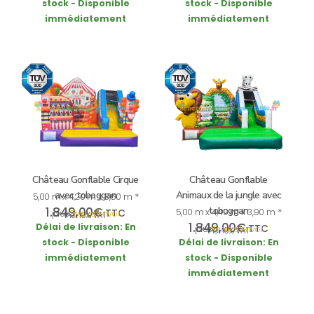
stock - Disponible
stock - Disponible
immédiatement
immédiatement
Château Gonflable Cirque
Château Gonflable
avec toboggan
Animaux de la jungle avec
5,00 m x 4,20 m x 3,60 m *
1.849,00
€
toboggan
5,00 m x 4,40 m x 3,90 m *
TTC
plus
Frais d’envoi
incl. 19% VAT
1.849,00
€
Délai de livraison:
En
TTC
plus
Frais d’envoi
incl. 19% VAT
stock - Disponible
Délai de livraison:
En
immédiatement
stock - Disponible
immédiatement