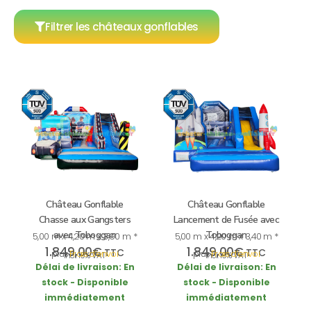
Filtrer les châteaux gonflables
Château Gonflable
Château Gonflable
Chasse aux Gangsters
Lancement de Fusée avec
avec Toboggan
Toboggan
5,00 m x 4,20 m x 3,90 m *
5,00 m x 4,20 m x 3,40 m *
1.849,00
€
1.849,00
€
TTC
TTC
plus
Frais d’envoi
plus
Frais d’envoi
incl. 19% VAT
incl. 19% VAT
Délai de livraison:
En
Délai de livraison:
En
stock - Disponible
stock - Disponible
immédiatement
immédiatement