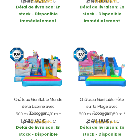
1.849,00
€
1.849,00
€
TTC
TTC
plus
Frais d’envoi
plus
Frais d’envoi
incl. 19% VAT
incl. 19% VAT
Délai de livraison:
En
Délai de livraison:
En
stock - Disponible
stock - Disponible
immédiatement
immédiatement
Château Gonflable Monde
Château Gonflable Fête
de la Licorne avec
sur la Plage avec
Toboggan
Toboggan
5,00 m x 4,20 m x 4,10 m *
5,00 m x 4,20 m x 3,50 m *
1.849,00
€
1.849,00
€
TTC
TTC
plus
Frais d’envoi
plus
Frais d’envoi
incl. 19% VAT
incl. 19% VAT
Délai de livraison:
En
Délai de livraison:
En
stock - Disponible
stock - Disponible