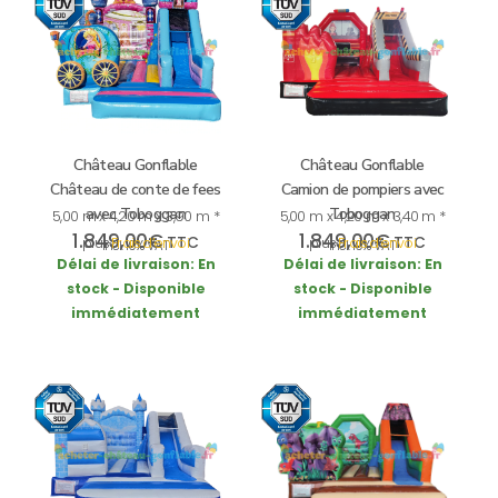
Château Gonflable
Château Gonflable
Château de conte de fees
Camion de pompiers avec
avec Toboggan
Toboggan
5,00 m x 4,20 m x 3,90 m *
5,00 m x 4,20 m x 3,40 m *
1.849,00
€
1.849,00
€
TTC
TTC
plus
Frais d’envoi
plus
Frais d’envoi
incl. 19% VAT
incl. 19% VAT
Délai de livraison:
En
Délai de livraison:
En
stock - Disponible
stock - Disponible
immédiatement
immédiatement